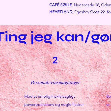
CAFÉ SØLLE
, Nedergade 18, Ode
HEARTLAND
, Egeskov Gade 22, K
Ting jeg kan/gø
2
Personalevinsmagninger
Med et rimelig
friskfyrsagtigt
Bo
powerpointshow og nogle flasker
er