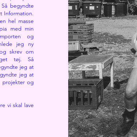
. Så begyndte
t Information.
en hel masse
topia med min
simporten og
mlede jeg ny
 og skrev om
get tøj. Så
egyndte jeg at
gyndte jeg at
projekter og
 vi skal lave