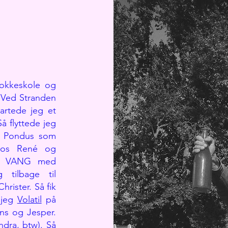
kokkeskole og
 Ved Stranden
artede jeg et
Så flyttede jeg
g Pondus som
 hos René og
net VANG med
 tilbage til
ister. Så fik
 jeg
Volatil
på
ns og Jesper.
ndra, btw). Så