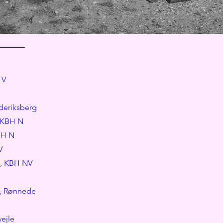
 V
ederiksberg
, KBH N
BH N
V
3, KBH NV
1, Rønnede
vejle