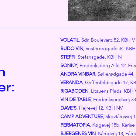
VOLATIL
, Sdr. Boulevard 52, KBH V
BUDO VIN
, Vesterbrogade 34, KBH
STEFFI
, Stefansgade, KBH N
SONNY
, Frederiksberg Alle 12, Fr
n
ANDRA VINBAR
, Søllerødgade 44
er:
VERANDA
, Griffenfeldsgade 17, K
RIGABODEN
, Litauens Plads, KBH 
VIN DE TABLE
, Frederiksundsvej 3
DAVE'S
, Hejrevej 12, KBH NV
CAMP ADVENTURE
, Skovtårnsvej 
PERMATOPIA
, Køgevej 15b, Karise
BJERGENES VIN
, Kårupvej 13, Fåre