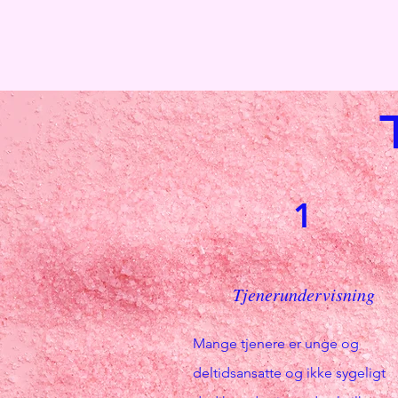
1
Tjenerundervisning
Mange tjenere er unge og
deltidsansatte og ikke sygeligt