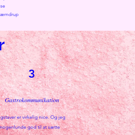
nse
værndrup
r
3
Gastrokommunikation
gstaver er virkelig nice. Og jeg
 nogenlunde god til at sætte