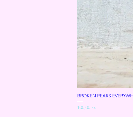
BROKEN PEARS EVERYWH
Pris
100,00 kr.