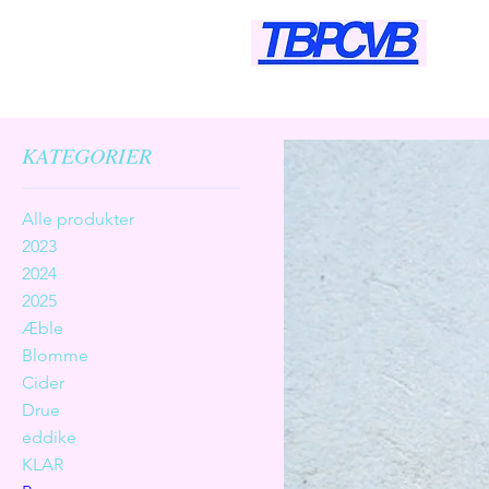
KATEGORIER
Alle produkter
2023
2024
2025
Æble
Blomme
Cider
Drue
eddike
KLAR