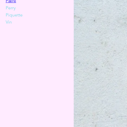
Pære
Perry
Piquette
Vin