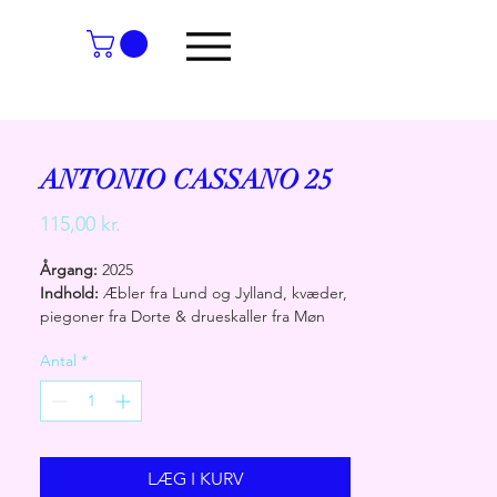
ANTONIO CASSANO 25
Pris
115,00 kr.
Årgang:
2025
Indhold:
Æbler fra Lund og Jylland, kvæder,
piegoner fra Dorte & drueskaller fra Møn
Område:
Sydsjælland
Antal
*
Vinificering:
Et stort mix af frugt med
kompleksitet og dybde. Maceration på røde
drueskaller. Fadlagring (sur lie!) på en
gammel barrique i seks måneder. Flaskning
LÆG I KURV
med lidt sukker for at lave bobler.