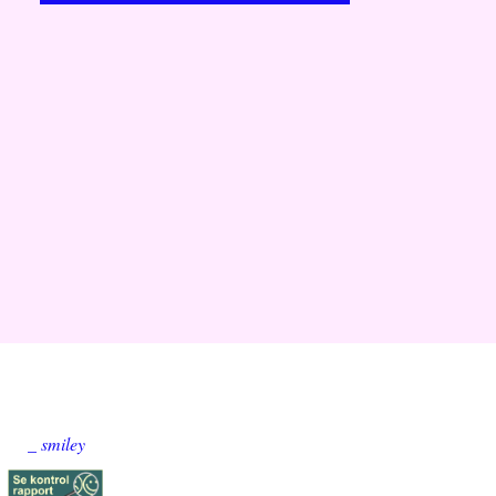
Alkoholprocent:
5,8%
Tilsat svovl:
No, grazie
Mængde:
75 cl
Beskrivelse:
Det her er både stort og vildt.
Præcis som Antonio Cassano selv. Flotte
æbletoner og samtidig et vinøst præg fra
både drueskallerne og fadlagringen. Her er
sgu noter af dild, amigos! Det her er ret
svedig cider.
Smager godt til:
Frokostpausen hos et
semi-succesfuldt dressurfirma i Region Syd.
_ smiley