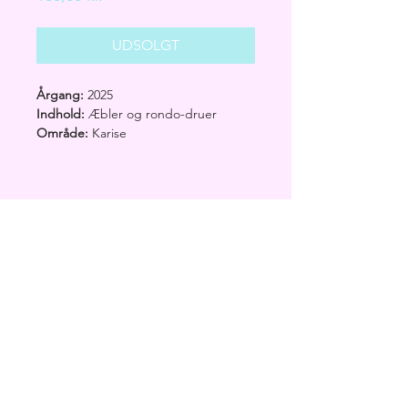
UDSOLGT
Årgang:
2025
Indhold:
Æbler og rondo-druer
Område:
Karise
Vinificering:
Tre dages semi-
carbonique-maceration af lidt
halvslatne rondo-druer fra Lund i
noget gærende ananasæblemost,
som så er blevet tilføjet lidt Cassano-
_ ring
juice for at fylde ballonen. Easy.
+45 2856 0781
Alkoholprocent:
5,9%
Tilsat svovl:
Nejnejnej
_ mail
Mængde:
75 cl
tb@tuebach.dk
Beskrivelse:
En af de bedste
cider/vin-hybridtingester jeg
_ smiley