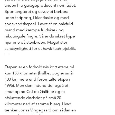
anden hip garageproducent i området. 
Spontangæret og usvovlet barbera 
uden fadpræg, i klar flaske og med 
sodavandskapsel. Lavet af en halvfuld 
mand med kæmpe fuldskæk og 
nikotingule fingre. Så er du sikret hype 
hjemme på stenbroen. Meget stor 
sandsynlighed for et hawk tuah-øjeblik. 
— 
Etapen er en forholdsvis kort etape på 
kun 138 kilometer (hvilket dog er små 
100 km mere end føromtalte etape i 
1996). Men den indeholder også et 
smut op ad Col du Galibier og et 
afsluttende dødsridt på små 20 
kilometer ned af samme bjerg. Hvad 
tænker Jonas Vingegaard om sådan en 