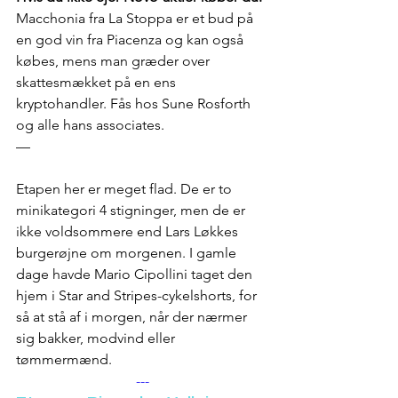
Macchonia fra La Stoppa er et bud på 
en god vin fra Piacenza og kan også 
købes, mens man græder over 
skattesmækket på en ens 
kryptohandler. Fås hos Sune Rosforth 
og alle hans associates. 
— 
Etapen her er meget flad. De er to 
minikategori 4 stigninger, men de er 
ikke voldsommere end Lars Løkkes 
burgerøjne om morgenen. I gamle 
dage havde Mario Cipollini taget den 
hjem i Star and Stripes-cykelshorts, for 
så at stå af i morgen, når der nærmer 
sig bakker, modvind eller 
tømmermænd.
---