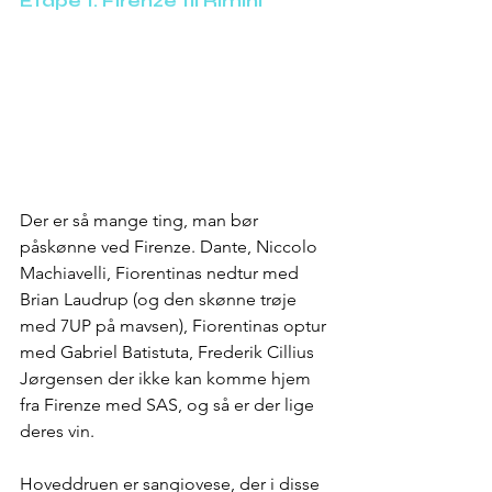
Etape 1: Firenze til Rimini
Der er så mange ting, man bør 
påskønne ved Firenze. Dante, Niccolo 
Machiavelli, Fiorentinas nedtur med 
Brian Laudrup (og den skønne trøje 
med 7UP på mavsen), Fiorentinas optur 
med Gabriel Batistuta, Frederik Cillius 
Jørgensen der ikke kan komme hjem 
fra Firenze med SAS, og så er der lige 
deres vin. 
Hoveddruen er sangiovese, der i disse 