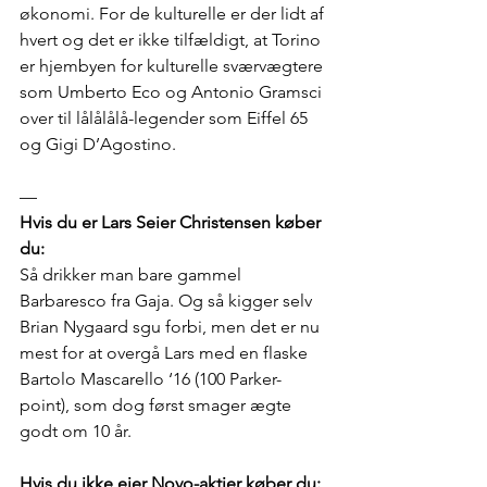
økonomi. For de kulturelle er der lidt af 
hvert og det er ikke tilfældigt, at Torino 
er hjembyen for kulturelle sværvægtere 
som Umberto Eco og Antonio Gramsci 
over til lålålålå-legender som Eiffel 65 
og Gigi D’Agostino.
—
Hvis du er Lars Seier Christensen køber 
du:
Så drikker man bare gammel 
Barbaresco fra Gaja. Og så kigger selv 
Brian Nygaard sgu forbi, men det er nu 
mest for at overgå Lars med en flaske 
Bartolo Mascarello ‘16 (100 Parker-
point), som dog først smager ægte 
godt om 10 år.
Hvis du ikke ejer Novo-aktier køber du: