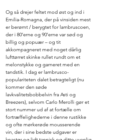
Og så drejer feltet mod øst og ind i 
Emilia-Romagna, der på vinsiden mest 
er berømt / berygtet for lambruscoen, 
der i 80’erne og 90’erne var sød og 
billig og popuær – og tit 
akkompagneret med noget dårlig 
lufttørret skinke rullet rundt om et 
melonstykke og garneret med en 
tandstik. I dag er lambrusco-
populariteten dalet betragteligt (nu 
kommer den søde 
lavkvalitetsbobbelvin fra Asti og 
Breezers), selvom Carlo Merolli gør et 
stort nummer ud af at fortælle om 
fortræffelighederne i denne rustikke 
og ofte mørkerøde mousserende 
vin, der i sine bedste udgaver er 
knastør og lidt tannisk og ditto uvenlig