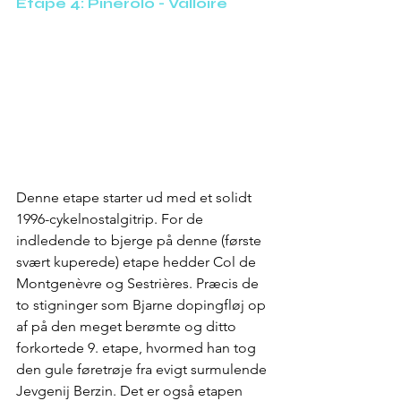
Etape 4: Pinerolo - Valloire
Denne etape starter ud med et solidt 
1996-cykelnostalgitrip. For de 
indledende to bjerge på denne (første 
svært kuperede) etape hedder Col de 
Montgenèvre og Sestrières. Præcis de 
to stigninger som Bjarne dopingfløj op 
af på den meget berømte og ditto 
forkortede 9. etape, hvormed han tog 
den gule føretrøje fra evigt surmulende 
Jevgenij Berzin. Det er også etapen 