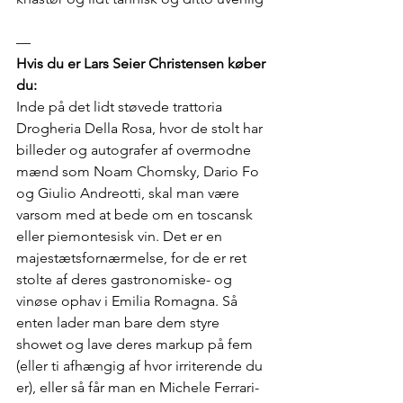
—
Hvis du er Lars Seier Christensen køber 
du:
Inde på det lidt støvede trattoria 
Drogheria Della Rosa, hvor de stolt har 
billeder og autografer af overmodne 
mænd som Noam Chomsky, Dario Fo 
og Giulio Andreotti, skal man være 
varsom med at bede om en toscansk 
eller piemontesisk vin. Det er en 
majestætsfornærmelse, for de er ret 
stolte af deres gastronomiske- og 
vinøse ophav i Emilia Romagna. Så 
enten lader man bare dem styre 
showet og lave deres markup på fem 
(eller ti afhængig af hvor irriterende du 
er), eller så får man en Michele Ferrari-