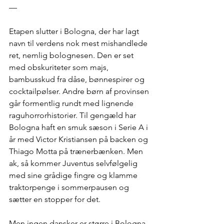
—
Etapen slutter i Bologna, der har lagt 
navn til verdens nok mest mishandlede 
ret, nemlig bolognesen. Den er set 
med obskuriteter som majs, 
bambusskud fra dåse, bønnespirer og 
cocktailpølser. Andre børn af provinsen 
går formentlig rundt med lignende 
raguhorrorhistorier. Til gengæld har 
Bologna haft en smuk sæson i Serie A i 
år med Victor Kristiansen på backen og 
Thiago Motta på trænerbænken. Men 
ak, så kommer Juventus selvfølgelig 
med sine grådige fingre og klamme 
traktorpenge i sommerpausen og 
sætter en stopper for det. 
Men ingen dansker er større i Bologna 