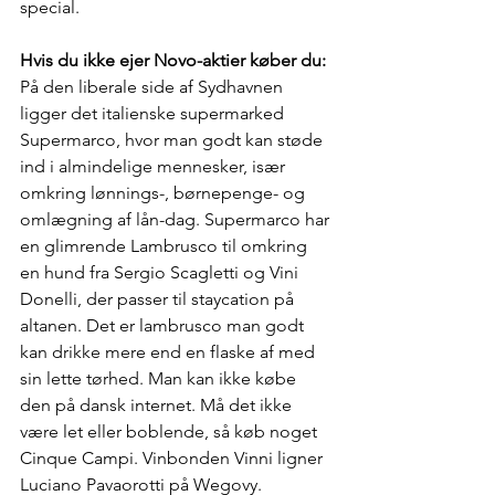
special. 
Hvis du ikke ejer Novo-aktier køber du:
På den liberale side af Sydhavnen 
ligger det italienske supermarked 
Supermarco, hvor man godt kan støde 
ind i almindelige mennesker, især 
omkring lønnings-, børnepenge- og 
omlægning af lån-dag. Supermarco har 
en glimrende Lambrusco til omkring 
en hund fra Sergio Scagletti og Vini 
Donelli, der passer til staycation på 
altanen. Det er lambrusco man godt 
kan drikke mere end en flaske af med 
sin lette tørhed. Man kan ikke købe 
den på dansk internet. Må det ikke 
være let eller boblende, så køb noget 
Cinque Campi. Vinbonden Vinni ligner 
Luciano Pavaorotti på Wegovy.