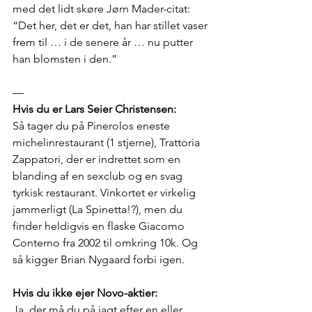
med det lidt skøre Jørn Mader-citat: 
“Det her, det er det, han har stillet vaser 
frem til … i de senere år … nu putter 
han blomsten i den.”
—
Hvis du er Lars Seier Christensen:
Så tager du på Pinerolos eneste 
michelinrestaurant (1 stjerne), Trattoria 
Zappatori, der er indrettet som en 
blanding af en sexclub og en svag 
tyrkisk restaurant. Vinkortet er virkelig 
jammerligt (La Spinetta!?), men du 
finder heldigvis en flaske Giacomo 
Conterno fra 2002 til omkring 10k. Og 
så kigger Brian Nygaard forbi igen.
Hvis du ikke ejer Novo-aktier:
Ja, der må du på jagt efter en eller 