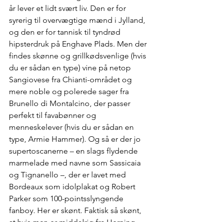
år lever et lidt svært liv. Den er for 
syrerig til overvægtige mænd i Jylland, 
og den er for tannisk til tyndrød 
hipsterdruk på Enghave Plads. Men der 
findes skønne og grillkødsvenlige (hvis 
du er sådan en type) vine på netop 
Sangiovese fra Chianti-området og 
mere noble og polerede sager fra 
Brunello di Montalcino, der passer 
perfekt til favabønner og 
menneskelever (hvis du er sådan en 
type, Armie Hammer). Og så er der jo 
supertoscanerne – en slags flydende 
marmelade med navne som Sassicaia 
og Tignanello –, der er lavet med 
Bordeaux som idolplakat og Robert 
Parker som 100-pointsslyngende 
fanboy. Her er skønt. Faktisk så skønt, 