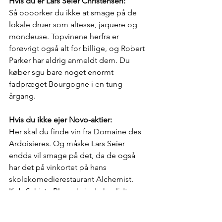
Hvis du er Lars Seier Christensen:
Så oooorker du ikke at smage på de 
lokale druer som altesse, jaquere og 
mondeuse. Topvinene herfra er 
forøvrigt også alt for billige, og Robert 
Parker har aldrig anmeldt dem. Du 
køber sgu bare noget enormt 
fadpræget Bourgogne i en tung 
årgang.
Hvis du ikke ejer Novo-aktier:
Her skal du finde vin fra Domaine des 
Ardoisieres. Og måske Lars Seier 
endda vil smage på det, da de også 
har det på vinkortet på hans 
skolekomedierestaurant Alchemist. 
Køb Schiste Blanc, hvis du har lidt 
penge på lommen. Ellers Silice Blanc, 
som også smager vidunderligt.