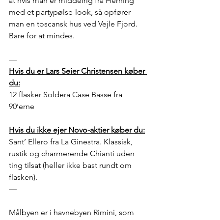
at hvis man er middelrig fra Herning 
med et partypølse-look, så opfører 
man en toscansk hus ved Vejle Fjord. 
Bare for at mindes. 
—
Hvis du er Lars Seier Christensen køber 
du:
12 flasker Soldera Case Basse fra 
90’erne
Hvis du ikke ejer Novo-aktier køber du:
Sant’ Ellero fra La Ginestra. Klassisk, 
rustik og charmerende Chianti uden 
ting tilsat (heller ikke bast rundt om 
flasken).
—
Målbyen er i havnebyen Rimini, som 